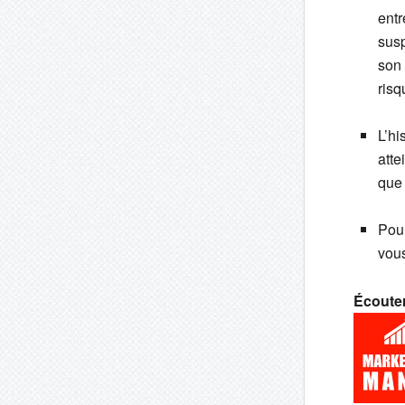
entr
susp
son 
risq
L’hi
atte
que 
Pour
vou
Écouter