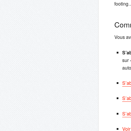
footing
Comm
Vous av
S’a
sur
aut
S’a
S’ab
S’a
Voir