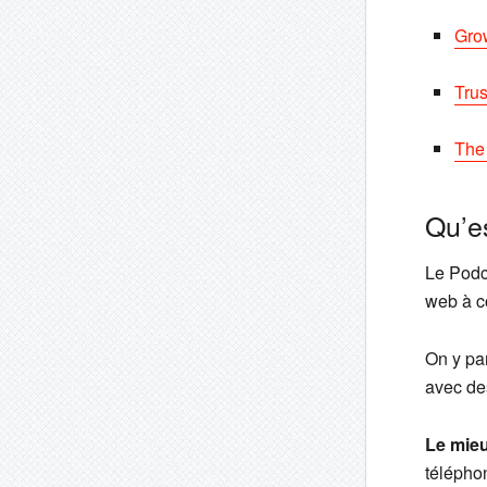
Gro
Trus
The 
Qu’e
Le Podc
web à co
On y par
avec des
Le mie
téléphon