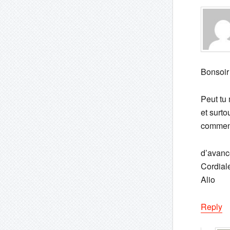
Bonsoir
Peut tu 
et surto
comment
d’avanc
Cordial
Alio
Reply