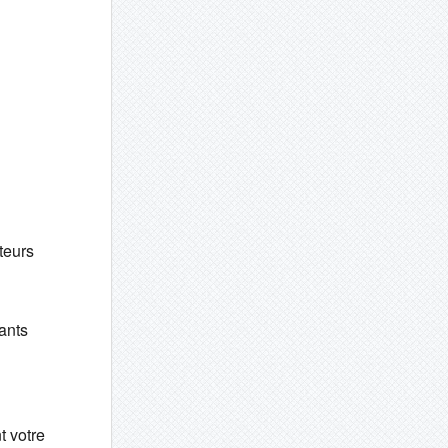
teurs
ants
t votre