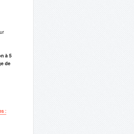
ur
on à 5
ge de
s :