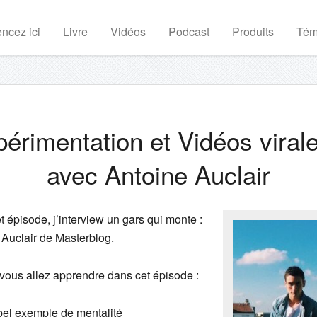
cez ici
Livre
Vidéos
Podcast
Produits
Tém
érimentation et Vidéos viral
avec Antoine Auclair
 épisode, j’interview un gars qui monte :
 Auclair de Masterblog.
vous allez apprendre dans cet épisode :
bel exemple de mentalité