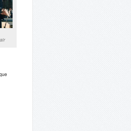
air
 que