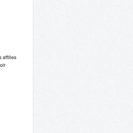
affilies
oir