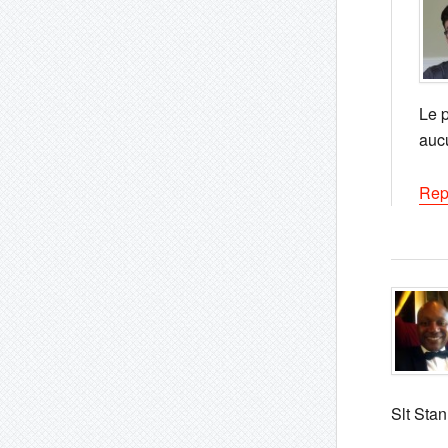
Le p
auc
Rep
Slt Stan