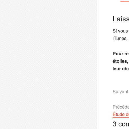
Lais
Si vous 
iTunes.
Pour re
étoiles
leur ch
Suivant
Précéde
Étude d
3
co