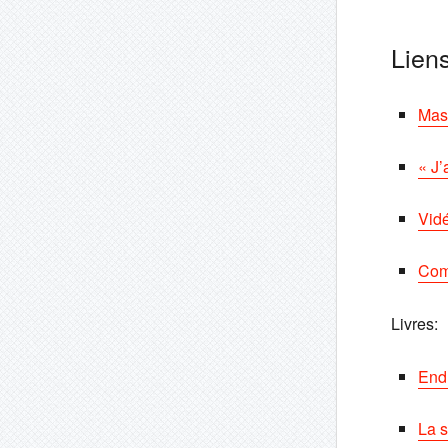
Lien
Mas
« J’
Vidé
Com
Livres:
End 
La 