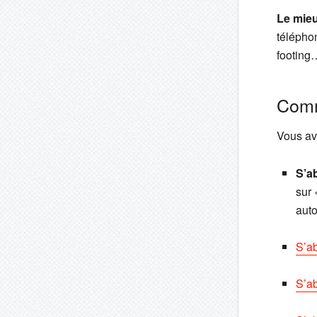
Le mie
téléphon
footing
Comm
Vous av
S’a
sur
aut
S’a
S’ab