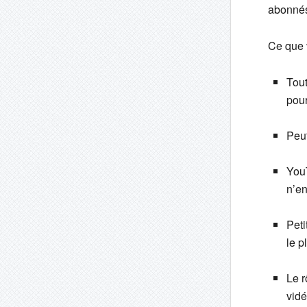
abonnés
Ce que 
Tout
pour
Peut
YouT
n’en
Peti
le p
Le r
vidé