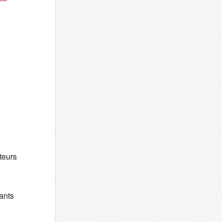
teurs
ants