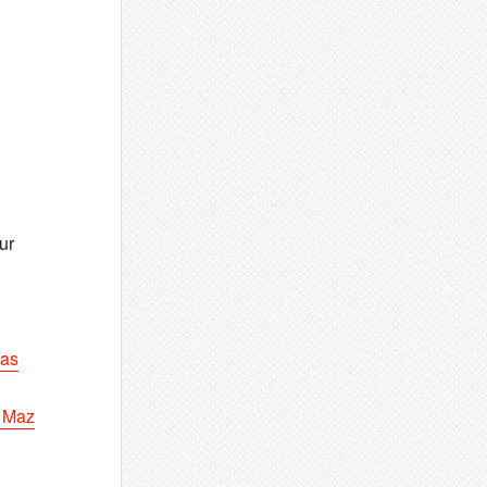
ur
pas
n Maz