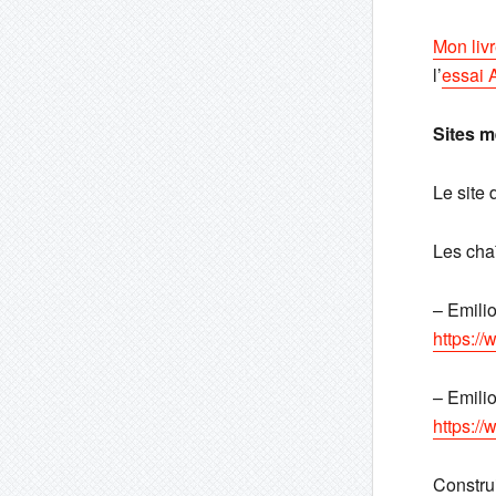
Mon liv
l’
essai 
Sites m
Le site 
Les chaî
– Emilio
https:
– Emilio
https:
Constru