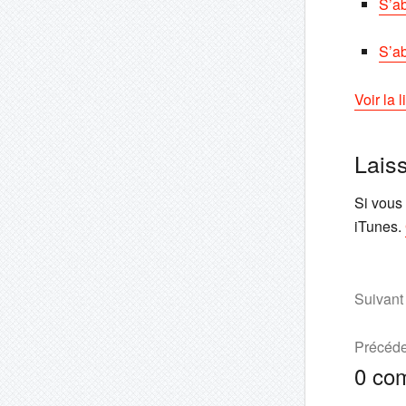
S’a
S’ab
Voir la 
Lais
Si vous 
iTunes.
Suivant
Précéde
0
co