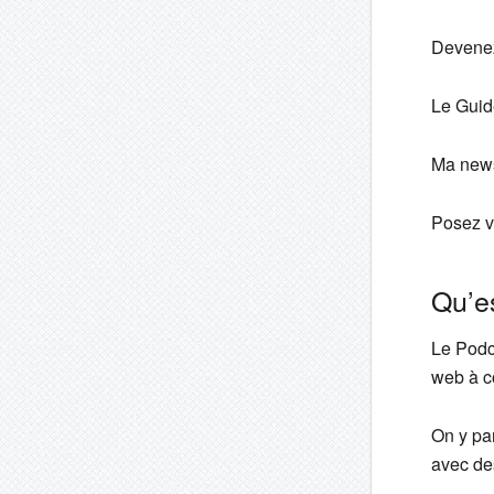
Devenez
Le Guid
Ma news
Posez v
Qu’e
Le Podc
web à co
On y par
avec des