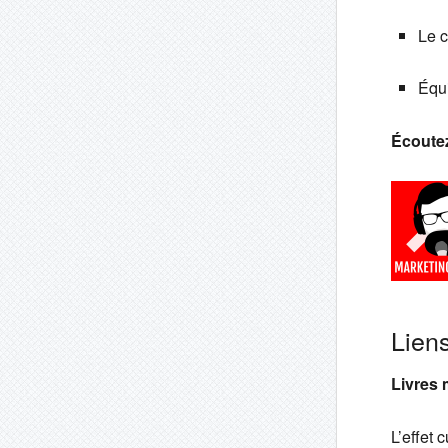
Le c
Équi
Écoutez
Lien
Livres
L’effet 