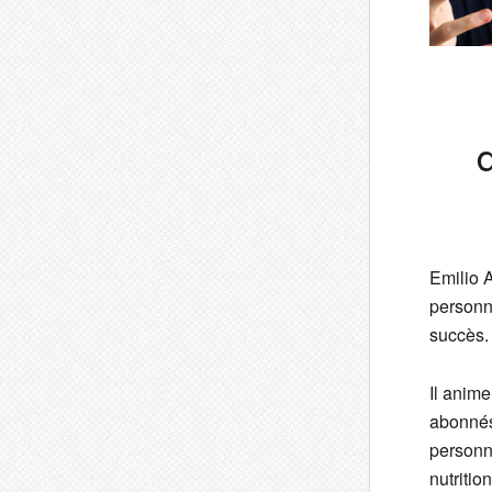
Emilio 
personn
succès.
Il anime
abonnés
personne
nutritio