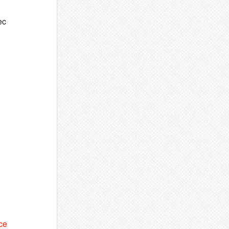
ec
ce