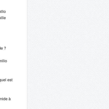
ilio
ille
de ?
milio
quel est
imide à