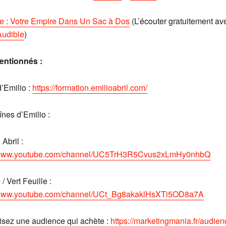
re : Votre Empire Dans Un Sac à Dos
(L’écouter gratuitement av
Audible
)
entionnés :
d’Emilio :
https://formation.emilioabril.com/
nes d’Emilio :
 Abril :
//www.youtube.com/channel/UC5TrH3R5Cvus2xLmHy0nhbQ
 / Vert Feuille :
//www.youtube.com/channel/UCt_Bg8akaklHsXTi5OD8a7A
isez une audience qui achète :
https://marketingmania.fr/audien